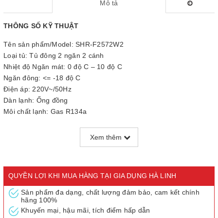
Mô tả
THÔNG SỐ KỸ THUẬT
Tên sản phẩm/Model: SHR-F2572W2
Loại tủ: Tủ đông 2 ngăn 2 cánh
Nhiệt độ Ngăn mát: 0 độ C – 10 độ C
Ngăn đông: <= -18 độ C
Điện áp: 220V~/50Hz
Dàn lạnh: Ống đồng
Môi chất lạnh: Gas R134a
Số ngăn: 2
Khác: Khóa an toàn tiện lợi; Tay nắm nổi; Tích hợp bánh xe di
Xem thêm
chuyển
Kích thước sản phẩm: 1535*757*910 mm
Kích thước bao bì: 1600*867*1005 mm
QUYỀN LỢI KHI MUA HÀNG TẠI GIA DỤNG HÀ LINH
Bảo hành: 2 năm
Xuất xứ: Trung Quốc
Sản phẩm đa dạng, chất lượng đảm bảo, cam kết chính
hãng 100%
Khối lượng tịnh: 72 kg
Khuyến mại, hậu mãi, tích điểm hấp dẫn
Trọng lượng tịnh: 85 kg