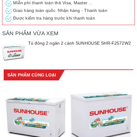
Miễn phí thanh toán thẻ Visa, Master....
Dung tích: 490L
Giao hàng toàn quốc. Nhận hàng - Thanh toán
Được kiểm tra hàng trước khi thanh toán
SẢN PHẨM VỪA XEM
Tủ đông 2 ngăn 2 cánh SUNHOUSE SHR-F2572W2
SẢN PHẨM CÙNG LOẠI
Nhu cầu bảo quản thực phẩm lạnh ngày nay tăng rất nhanh, bao
gồm cả khối doanh nghiệp kinh doanh thực phẩm và những gia
đình bận rộn. So với tủ lạnh, tủ đông là biện pháp bảo quản hiệu
quả hơn nhờ khả năng làm lạnh nhanh trong vòng 3H cho phép
dự trữ thực phẩm lâu hơn.