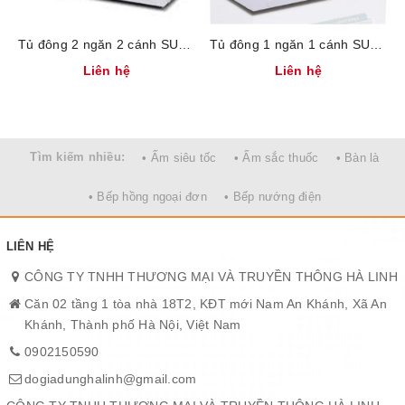
Tích hợp công nghệ lạnh sâu đa chiều 360 độ độc đáo, tủ đông
SUNHOUSE đem tới giải pháp đông lạnh sâu tới <= -18 độ C,
Tủ đông 2 ngăn 2 cánh SUNHOUSE SHR-F2472W2
Tủ đông 1 ngăn 1 cánh SUNHOUSE SHR-F1433W1
chống nhiễm khuẩn thực phẩm, lưu giữ trọn vẹn dưỡng chất. Sản
Liên hệ
Liên hệ
phẩm được kiểm soát chất lượng bởi chuyên gia Hàn Quốc, đảm
bảo an toàn sức khỏe cho người sử dụng.
Làm lạnh nhanh, vận hành êm ái, tiết kiệm điện năng
Tìm kiếm nhiều:
• Ấm siêu tốc
• Ấm sắc thuốc
• Bàn là
• Bếp hồng ngoại đơn
• Bếp nướng điện
LIÊN HỆ
CÔNG TY TNHH THƯƠNG MẠI VÀ TRUYỀN THÔNG HÀ LINH
Căn 02 tầng 1 tòa nhà 18T2, KĐT mới Nam An Khánh, Xã An
Khánh, Thành phố Hà Nội, Việt Nam
0902150590
dogiadunghalinh@gmail.com