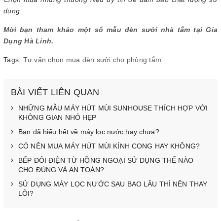
dụng
Mời bạn tham khảo một số mẫu đèn sưởi nhà tắm tại Gia
Dụng Hà Linh.
Tags:
Tư vấn chọn mua đèn sưởi cho phòng tắm
BÀI VIẾT LIÊN QUAN
NHỮNG MẪU MÁY HÚT MÙI SUNHOUSE THÍCH HỢP VỚI
KHÔNG GIAN NHỎ HẸP
Bạn đã hiểu hết về máy lọc nước hay chưa?
CÓ NÊN MUA MÁY HÚT MÙI KÍNH CONG HAY KHÔNG?
BẾP ĐÔI ĐIỆN TỪ HỒNG NGOẠI SỬ DỤNG THẾ NÀO
CHO ĐÚNG VÀ AN TOÀN?
SỬ DỤNG MÁY LỌC NƯỚC SAU BAO LÂU THÌ NÊN THAY
LÕI?