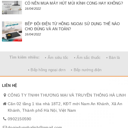
CÓ NÊN MUA MÁY HÚT MÙI KÍNH CONG HAY KHÔNG?
16/04/2022
BẾP ĐÔI ĐIỆN TỪ HỒNG NGOẠI SỬ DỤNG THẾ NÀO
CHO ĐÚNG VÀ AN TOÀN?
16/04/2022
Tìm kiếm nhiều:
• Ấm siêu tốc
• Ấm sắc thuốc
• Bàn là
• Bếp hồng ngoại đơn
• Bếp nướng điện
LIÊN HỆ
CÔNG TY TNHH THƯƠNG MẠI VÀ TRUYỀN THÔNG HÀ LINH
Căn 02 tầng 1 tòa nhà 18T2, KĐT mới Nam An Khánh, Xã An
Khánh, Thành phố Hà Nội, Việt Nam
0902150590
dogiadunghalinh@gmail.com