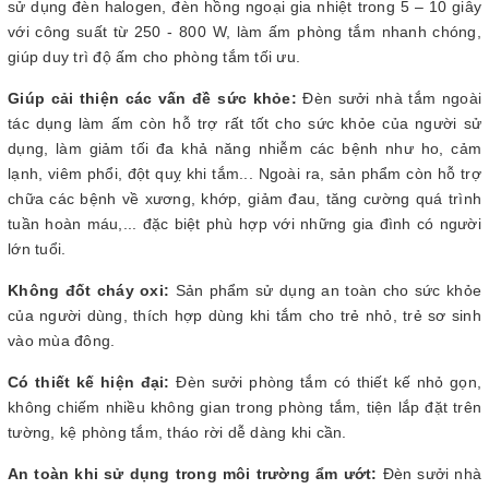
sử dụng đèn halogen, đèn hồng ngoại
gia nhiệt trong 5 – 10 giây
với công suất từ 250 - 800 W, làm ấm phòng tắm nhanh chóng,
giúp duy trì độ ấm cho phòng tắm tối ưu.
Giúp cải thiện các vấn đề sức khỏe:
Đèn sưởi nhà tắm ngoài
tác dụng làm ấm còn hỗ trợ rất tốt cho sức khỏe của người sử
dụng, làm giảm tối đa khả năng nhiễm các bệnh như ho, cảm
lạnh, viêm phổi, đột quỵ khi tắm... Ngoài ra, sản phẩm còn hỗ trợ
chữa các bệnh về xương, khớp, giảm đau, tăng cường quá trình
tuần hoàn máu,... đặc biệt phù hợp với những gia đình có người
lớn tuổi.
Không đốt cháy oxi:
Sản phẩm sử dụng an toàn cho sức khỏe
của người dùng, thích hợp dùng khi tắm cho trẻ nhỏ, trẻ sơ sinh
vào mùa đông.
Có thiết kế hiện đại:
Đèn sưởi phòng tắm có thiết kế nhỏ gọn,
không chiếm nhiều không gian trong phòng tắm, tiện lắp đặt trên
tường, kệ phòng tắm, tháo rời dễ dàng khi cần.
An toàn khi sử dụng trong môi trường ẩm ướt:
Đèn sưởi nhà