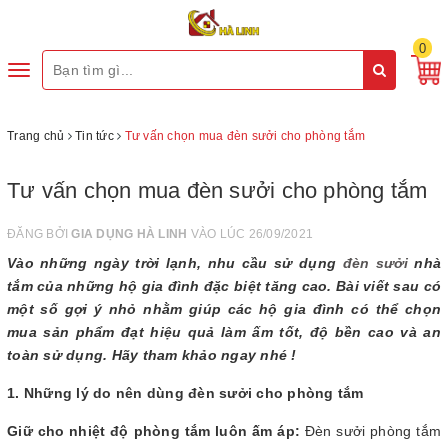
0
Toggle
navigation
Trang chủ
Tin tức
Tư vấn chọn mua đèn sưởi cho phòng tắm
Tư vấn chọn mua đèn sưởi cho phòng tắm
ĐĂNG BỞI
GIA DỤNG HÀ LINH
VÀO LÚC 26/09/2021
Vào những ngày trời lạnh, nhu cầu sử dụng
đèn sưởi
nhà
tắm của những hộ gia đình đặc biệt tăng cao. Bài viết sau có
một số gợi ý nhỏ nhằm giúp các hộ gia đình có thể chọn
mua sản phẩm đạt hiệu quả làm ấm tốt, độ bền cao và an
toàn sử dụng. Hãy tham khảo ngay nhé !
1. Những lý do nên dùng đèn sưởi cho phòng tắm
Giữ cho nhiệt độ phòng tắm luôn ấm áp:
Đèn sưởi phòng tắm