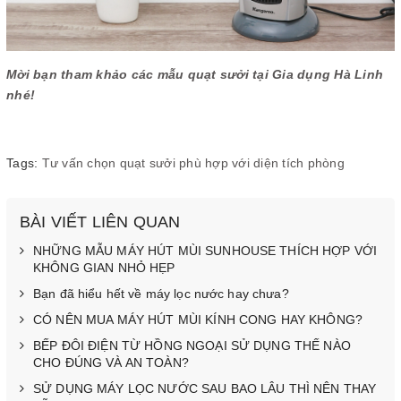
Mời bạn tham khảo các mẫu quạt sưởi tại Gia dụng Hà Linh
nhé!
Tags:
Tư vấn chọn quạt sưởi phù hợp với diện tích phòng
BÀI VIẾT LIÊN QUAN
NHỮNG MẪU MÁY HÚT MÙI SUNHOUSE THÍCH HỢP VỚI
KHÔNG GIAN NHỎ HẸP
Bạn đã hiểu hết về máy lọc nước hay chưa?
CÓ NÊN MUA MÁY HÚT MÙI KÍNH CONG HAY KHÔNG?
BẾP ĐÔI ĐIỆN TỪ HỒNG NGOẠI SỬ DỤNG THẾ NÀO
CHO ĐÚNG VÀ AN TOÀN?
SỬ DỤNG MÁY LỌC NƯỚC SAU BAO LÂU THÌ NÊN THAY