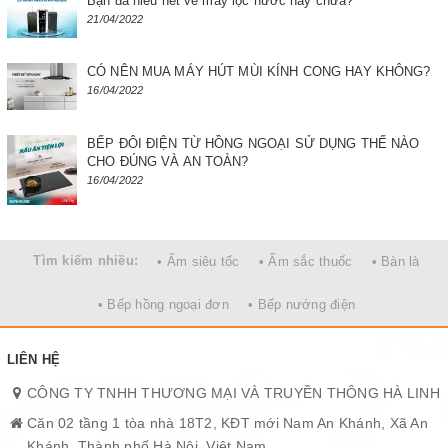
Bạn đã hiểu hết về máy lọc nước hay chưa?
21/04/2022
CÓ NÊN MUA MÁY HÚT MÙI KÍNH CONG HAY KHÔNG?
16/04/2022
BẾP ĐÔI ĐIỆN TỪ HỒNG NGOẠI SỬ DỤNG THẾ NÀO
CHO ĐÚNG VÀ AN TOÀN?
16/04/2022
Tìm kiếm nhiều:
• Ấm siêu tốc
• Ấm sắc thuốc
• Bàn là
• Bếp hồng ngoại đơn
• Bếp nướng điện
LIÊN HỆ
CÔNG TY TNHH THƯƠNG MẠI VÀ TRUYỀN THÔNG HÀ LINH
Căn 02 tầng 1 tòa nhà 18T2, KĐT mới Nam An Khánh, Xã An
Khánh, Thành phố Hà Nội, Việt Nam