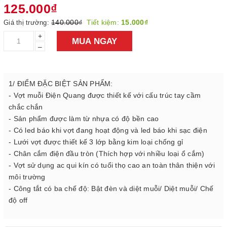
125.000₫
140.000₫
Tiết kiệm:
15.000₫
Giá thị trường:
+
MUA NGAY
–
1/ ĐIỂM ĐẶC BIỆT SẢN PHẨM:
- Vợt muỗi Điện Quang được thiết kế với cấu trúc tay cầm
chắc chắn
- Sản phẩm được làm từ nhựa có độ bền cao
- Có led báo khi vợt đang hoạt động và led báo khi sạc điện
- Lưới vợt được thiết kế 3 lớp bằng kim loại chống gỉ
- Chân cắm điện đầu tròn (Thích hợp với nhiều loại ổ cắm)
- Vợt sử dụng ac qui kín có tuổi thọ cao an toàn thân thiện với
môi trường
- Công tắt có ba chế độ: Bật đèn và diệt muỗi/ Diệt muỗi/ Chế
độ off