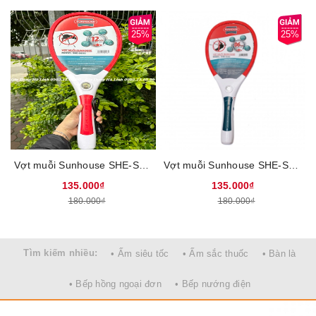
25%
25%
Vợt muỗi Sunhouse SHE-S600, Dung lượng pim 400mAh, Khung nhựa ABS siêu bền, Dây sạc rời, Tích hợp đèn led, Bảo hành 12 tháng
Vợt muỗi Sunhouse SHE-S500, Dung lượng pim 400mAh, Khung nhựa ABS siêu bền, Dây sạc rời, Tích hợp đèn led, Bảo hành 12 tháng
135.000₫
135.000₫
180.000₫
180.000₫
Tìm kiếm nhiều:
• Ấm siêu tốc
• Ấm sắc thuốc
• Bàn là
• Bếp hồng ngoại đơn
• Bếp nướng điện