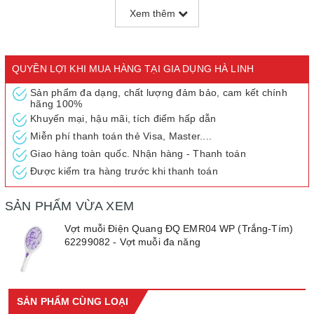
Xem thêm
QUYỀN LỢI KHI MUA HÀNG TẠI GIA DỤNG HÀ LINH
Sản phẩm đa dạng, chất lượng đảm bảo, cam kết chính
hãng 100%
Khuyến mại, hậu mãi, tích điểm hấp dẫn
Miễn phí thanh toán thẻ Visa, Master....
Giao hàng toàn quốc. Nhận hàng - Thanh toán
Được kiểm tra hàng trước khi thanh toán
SẢN PHẨM VỪA XEM
Vợt muỗi Điện Quang ĐQ EMR04 WP (Trắng-Tím)
62299082 - Vợt muỗi đa năng
3/ BẢO HÀNH chính hãng 12 tháng theo chính sách Điện Quang
SẢN PHẨM CÙNG LOẠI
áp dụng cho toàn hệ thống showroom.