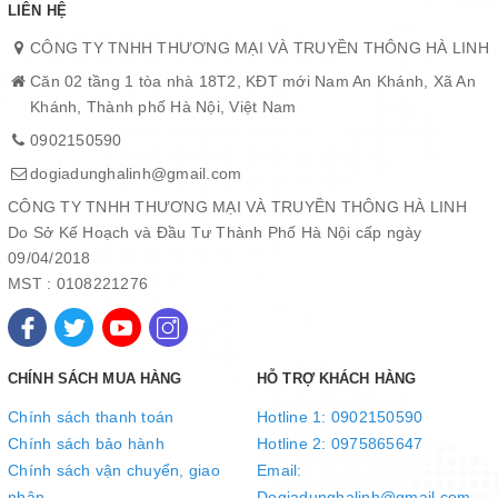
LIÊN HỆ
CÔNG TY TNHH THƯƠNG MẠI VÀ TRUYỀN THÔNG HÀ LINH
Căn 02 tầng 1 tòa nhà 18T2, KĐT mới Nam An Khánh, Xã An
Khánh, Thành phố Hà Nội, Việt Nam
0902150590
dogiadunghalinh@gmail.com
CÔNG TY TNHH THƯƠNG MẠI VÀ TRUYỀN THÔNG HÀ LINH
Công nghệ mài đơn 65%: Góc cắt nhỏ vượt trội
Do Sở Kế Hoạch và Đầu Tư Thành Phố Hà Nội cấp ngày
Bộ dao 3 chiếc Eco Family Sunhouse KS-KN3E1 được được sản
09/04/2018
xuất trên dây chuyền công nghệ mài hiện đại đến 65%, gia công
MST : 0108221276
chất lượng tạo nên góc cắt nhỏ siêu vượt trội và có độ bén khác
biệt so với các sản phẩm khác trên thị trường
CHÍNH SÁCH MUA HÀNG
HỖ TRỢ KHÁCH HÀNG
Chính sách thanh toán
Hotline 1: 0902150590
Chính sách bảo hành
Hotline 2: 0975865647
Chính sách vận chuyển, giao
Email:
nhận
Dogiadunghalinh@gmail.com