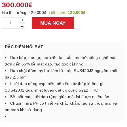
300.000₫
420.000₫
Tiết kiệm:
120.000₫
Giá thị trường:
+
MUA NGAY
–
ĐẶC ĐIỂM NỔI BẬT
Dao bếp, dao gọt có lưỡi dao sắc bén bởi công nghệ mài
đơn đến 65% bề mặt dao, tạo góc cắt nhỏ
Dao chặt đầm tay bởi làm từ thép SUS420J2 nguyên khối
dày 2.5 mm
Lưỡi dao cứng cáp, siêu bền làm từ thép không gỉ
SUS420J2 qua nhiệt luyện đạt độ cứng 52±2 HRC
Bề mặt mài lưỡi dao rộng giúp mài lại được nhiều lần
Chuôi nhựa PP có thiết kế chắc chắn, tạo sự thoải mái và
an toàn khi sử dụng