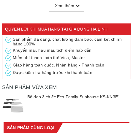
Xem thêm
Thương hiệu Thương hiệu SUNHOUSE
Xuất xứ Việt Nam
Màu sắc Lưỡi dao: Bạc
Chuôi dao: Đen
QUYỀN LỢI KHI MUA HÀNG TẠI GIA DỤNG HÀ LINH
Độ cứng Lưỡi dao: 52±2 HRC
Sản phẩm đa dạng, chất lượng đảm bảo, cam kết chính
hãng 100%
Thiết kế sang trọng, tinh tế
Khuyến mại, hậu mãi, tích điểm hấp dẫn
Bộ dao 3 chiếc Eco Family Sunhouse KS-KN3E1 được thiết
Miễn phí thanh toán thẻ Visa, Master....
kế đơn giản với màu bạc
sáng bóng, không chỉ hỗ trợ tối đa cho
công việc bếp núc mà còn góp phần mang đến vẻ trang nhã, hiện
Giao hàng toàn quốc. Nhận hàng - Thanh toán
đại cho không gian bếp nhà bạn.
Được kiểm tra hàng trước khi thanh toán
SẢN PHẨM VỪA XEM
Bộ dao 3 chiếc Eco Family Sunhouse KS-KN3E1
SẢN PHẨM CÙNG LOẠI