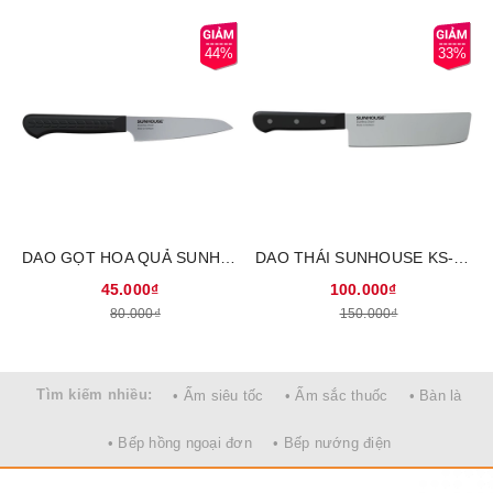
44%
33%
Đặc biệt, tay cầm của dao làm bếp đa năng SUNHOUSE được
thiết kế rất vừa vặn với cỡ tay trung bình của người dùng. Bề mặt
chuôi nhám giảm trơn trượt, dễ cầm nắm, tăng độ an toàn trong
DAO GỌT HOA QUẢ SUNHOUSE KS-KN100PS
DAO THÁI SUNHOUSE KS-KN165SS
quá trình sử dụng.
45.000₫
100.000₫
Công nghệ mài đơn 65%: Góc cắt nhỏ vượt trội
80.000₫
150.000₫
Dao làm bếp đa năng SUNHOUSE KS-KN165KS được sản xuất
trên dây chuyền công nghệ mài đơn từng mặt dao lên đến 65%
bề mặt lưỡi dao, gia công chất lượng tạo nên góc cắt nhỏ siêu
Tìm kiếm nhiều:
• Ấm siêu tốc
• Ấm sắc thuốc
• Bàn là
vượt trội và có độ bén khác biệt so với các sản phẩm khác trên thị
trường
• Bếp hồng ngoại đơn
• Bếp nướng điện