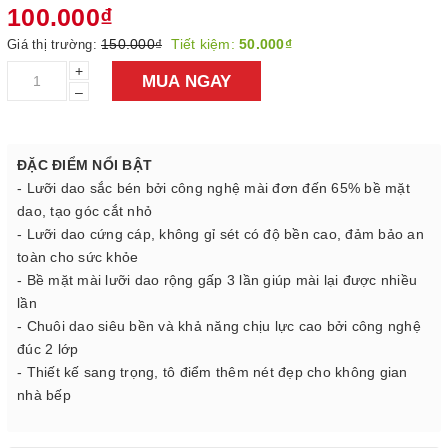
100.000₫
150.000₫
Tiết kiệm:
50.000₫
Giá thị trường:
+
MUA NGAY
–
ĐẶC ĐIỂM NỔI BẬT
- Lưỡi dao sắc bén bởi công nghệ mài đơn đến 65% bề mặt
dao, tạo góc cắt nhỏ
- Lưỡi dao cứng cáp, không gỉ sét có độ bền cao, đảm bảo an
toàn cho sức khỏe
- Bề mặt mài lưỡi dao rộng gấp 3 lần giúp mài lại được nhiều
lần
- Chuôi dao siêu bền và khả năng chịu lực cao bởi công nghệ
đúc 2 lớp
- Thiết kế sang trọng, tô điểm thêm nét đẹp cho không gian
nhà bếp