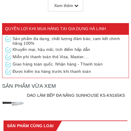
Xem thêm
Độ cứng: 52±2HRC
Thiết kế sang trọng, tinh tế
Dao làm bếp đa năng Sunhouse KS-KN165KS được thiết kế đơn
QUYỀN LỢI KHI MUA HÀNG TẠI GIA DỤNG HÀ LINH
giản với màu bạc sáng bóng, không chỉ hỗ trợ tối đa cho công
việc bếp núc mà còn góp phần mang đến vẻ trang nhã, hiện đại
Sản phẩm đa dạng, chất lượng đảm bảo, cam kết chính
hãng 100%
cho không gian bếp nhà bạn.
Khuyến mại, hậu mãi, tích điểm hấp dẫn
Cán cầm chắc chắn nhờ công nghệ đúc 2 lớp
Miễn phí thanh toán thẻ Visa, Master....
Thiết kế chuôi dao không quá cầu kỳ và được sản xuất dựa trên
Giao hàng toàn quốc. Nhận hàng - Thanh toán
công nghệ đúc 2 lớp vô cùng chắn chắn từ nhựa PP nguyên sinh.
Được kiểm tra hàng trước khi thanh toán
Điều này tạo cho người dùng cảm giác thuận tiện và dễ dàng
trong thao tác cắt và chặt thực phẩm.
SẢN PHẨM VỪA XEM
DAO LÀM BẾP ĐA NĂNG SUNHOUSE KS-KN165KS
SẢN PHẨM CÙNG LOẠI