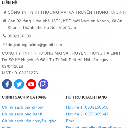
LIÊN HỆ
CÔNG TY TNHH THƯƠNG MẠI VÀ TRUYỀN THÔNG HÀ LINH
Căn 02 tầng 1 tòa nhà 18T2, KĐT mới Nam An Khánh, Xã An
Khánh, Thành phố Hà Nội, Việt Nam
0902150590
dogiadunghalinh@gmail.com
CÔNG TY TNHH THƯƠNG MẠI VÀ TRUYỀN THÔNG HÀ LINH
Do Sở Kế Hoạch và Đầu Tư Thành Phố Hà Nội cấp ngày
09/04/2018
MST : 0108221276
Độ sắc bén, bền cứng và chống gỉ cao
Lưỡi dao được làm từ thép SUS420J2 không gỉ cao cấp, qua
nhiệt luyện đạt độ cứng 52 HRC và khả năng chống gỉ tối ưu, hạn
CHÍNH SÁCH MUA HÀNG
HỖ TRỢ KHÁCH HÀNG
chế mòn và mẻ cao. Sản phẩm có thể dùng cho nhiều mục đích
Chính sách thanh toán
Hotline 1: 0902150590
chế biến và hạn chế biến dạng nếu gặp tác động lực giúp tạo ra
Chính sách bảo hành
Hotline 2: 0975865647
những nhát cắt mịn, chuẩn xác và đẹp nhất, mang đến cho bạn
Chính sách vận chuyển, giao
Email:
những trải nghiệm nấu nướng tuyệt vời.
nhận
Dogiadunghalinh@gmail.com