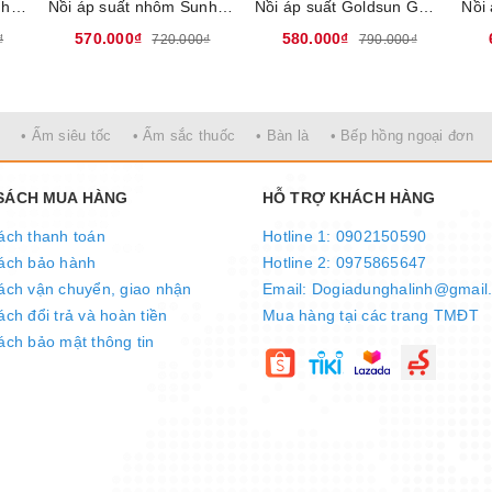
Nồi áp suất nhôm Sunhouse SHG9900-05 - Dung tích 5L, Chất liệu nhôm nguyên chất bền bỉ, an toàn sức khỏe, tay cầm cách nhiệt xuất xứ Việt Nam
Nồi áp suất nhôm Sunhouse SHG9900-06 - Dung tích 6L, Chất liệu nhôm nguyên chất bền bỉ, an toàn sức khỏe, tay cầm cách nhiệt xuất xứ Việt Nam
Nồi áp suất Goldsun GPC1930-04IH - Chất liệu hợp kim nhôm, Dung tích 4 Lít, Đáy từ dùng trên mọi loại bếp
570.000₫
580.000₫
₫
720.000₫
790.000₫
• Ấm siêu tốc
• Ấm sắc thuốc
• Bàn là
• Bếp hồng ngoại đơn
 SÁCH MUA HÀNG
HỖ TRỢ KHÁCH HÀNG
ách thanh toán
Hotline 1: 0902150590
ách bảo hành
Hotline 2: 0975865647
ách vận chuyển, giao nhận
Email: Dogiadunghalinh@gmail
ch đổi trả và hoàn tiền
Mua hàng tại các trang TMĐT
ách bảo mật thông tin