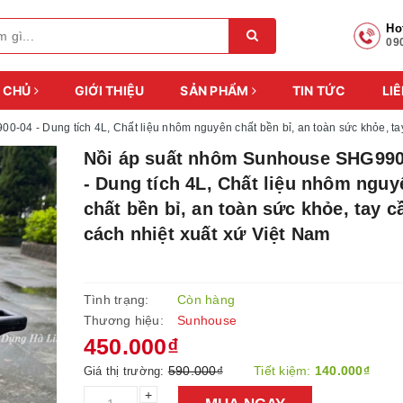
Ho
09
 CHỦ
GIỚI THIỆU
SẢN PHẨM
TIN TỨC
LIÊ
-04 - Dung tích 4L, Chất liệu nhôm nguyên chất bền bỉ, an toàn sức khỏe, ta
Nồi áp suất nhôm Sunhouse SHG990
- Dung tích 4L, Chất liệu nhôm nguy
chất bền bỉ, an toàn sức khỏe, tay 
cách nhiệt xuất xứ Việt Nam
Tình trạng:
Còn hàng
Thương hiệu:
Sunhouse
450.000₫
590.000₫
Tiết kiệm:
140.000₫
Giá thị trường:
+