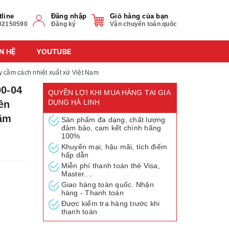
tline
Đăng nhập
Giỏ hàng của bạn
02150590
Đăng ký
Vận chuyển toàn quốc
N HỆ
YOUTUBE
y cầm cách nhiệt xuất xứ Việt Nam
0-04
QUYỀN LỢI KHI MUA HÀNG TẠI GIA
DỤNG HÀ LINH
ên
cầm
Sản phẩm đa dạng, chất lượng
đảm bảo, cam kết chính hãng
100%
Khuyến mại, hậu mãi, tích điểm
hấp dẫn
Miễn phí thanh toán thẻ Visa,
Master....
Giao hàng toàn quốc. Nhận
hàng - Thanh toán
Được kiểm tra hàng trước khi
thanh toán