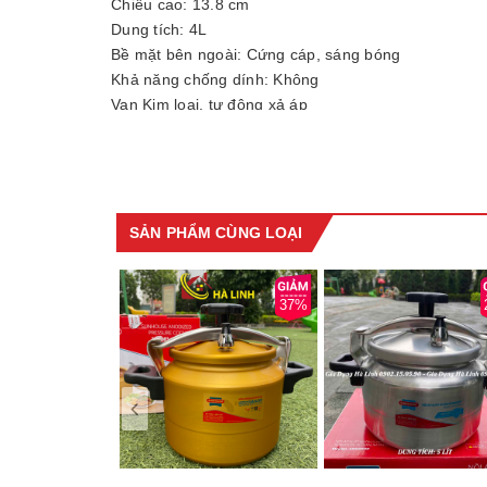
Chiều cao: 13.8 cm
Dung tích: 4L
Bề mặt bên ngoài: Cứng cáp, sáng bóng
Khả năng chống dính: Không
Van Kim loại, tự động xả áp
Gioăng: Cao su siêu bền
Nắp nồi: Vung nhôm
Thương hiệu: SUNHOUSE
Xuất xứ: Việt Nam
SẢN PHẨM CÙNG LOẠI
37%