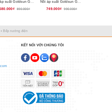
Nồi áp suất Goldsun GPC1930-05IH - Chất liệu hợp kim nhôm, Dung tích 5 Lít, Đáy từ dùng trên mọi loại bếp
Nồi áp suất Goldsun GPC1930-07IH - Chất liệu hợp kim nhôm, Dung tích 7 Lít, Đáy từ dùng trên mọi loại bếp
680.000₫
749.000₫
1.050.000₫
890.000₫
990.000₫
• Bếp nướng điện
KẾT NỐI VỚI CHÚNG TÔI
.com