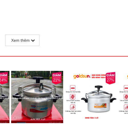
Xem thêm
24%
21%
27%