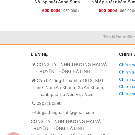
Nồi áp suất Anod Sunhouse SHA8604, Dung tích 6 Lít, Sử dụng trên bếp ga và bếp hồng ngoại, Không dùng được trên bếp từ
600.000₫
500.000₫
950.000₫
660.000
Tìm kiếm nhiều:
LIÊN HỆ
CHÍNH
CÔNG TY TNHH THƯƠNG MẠI VÀ
Chính s
TRUYỀN THÔNG HÀ LINH
Chính s
Chính s
Căn 02 tầng 1 tòa nhà 18T2, KĐT
Chính sá
mới Nam An Khánh, Xã An Khánh,
Chính s
Thành phố Hà Nội, Việt Nam
0902150590
dogiadunghalinh@gmail.com
CÔNG TY TNHH THƯƠNG MẠI VÀ
TRUYỀN THÔNG HÀ LINH