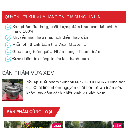
Thương hiệu: SUNHOUSE
Xuất xứ: Việt Nam
QUYỀN LỢI KHI MUA HÀNG TẠI GIA DỤNG HÀ LINH
Sản phẩm đa dạng, chất lượng đảm bảo, cam kết chính
hãng 100%
Khuyến mại, hậu mãi, tích điểm hấp dẫn
Miễn phí thanh toán thẻ Visa, Master....
Giao hàng toàn quốc. Nhận hàng - Thanh toán
Được kiểm tra hàng trước khi thanh toán
SẢN PHẨM VỪA XEM
Nồi áp suất nhôm Sunhouse SHG9900-06 - Dung tích
6L, Chất liệu nhôm nguyên chất bền bỉ, an toàn sức
khỏe, tay cầm cách nhiệt xuất xứ Việt Nam
SẢN PHẨM CÙNG LOẠI