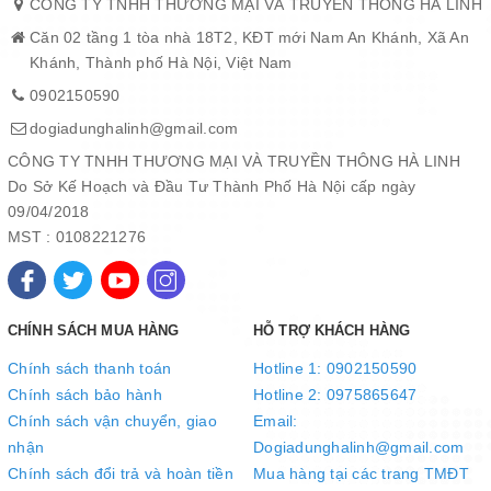
CÔNG TY TNHH THƯƠNG MẠI VÀ TRUYỀN THÔNG HÀ LINH
Căn 02 tầng 1 tòa nhà 18T2, KĐT mới Nam An Khánh, Xã An
Khánh, Thành phố Hà Nội, Việt Nam
THIẾT KẾ HIỆN ĐẠI, ĐỀ CAO TÍNH TIỆN LỢI
0902150590
Thiết kế sang trọng, đẹp mắt
Nồi áp suất nhôm
SUNHOUSE SHG9900-06
có thiết kế tinh tế,
dogiadunghalinh@gmail.com
chất liệu nhôm đánh bóng, phù hợp với nhiều không gian bếp.
CÔNG TY TNHH THƯƠNG MẠI VÀ TRUYỀN THÔNG HÀ LINH
Đây là loại chất liệu dễ dàng làm sạch, vệ sinh, có độ bền cao và
Do Sở Kế Hoạch và Đầu Tư Thành Phố Hà Nội cấp ngày
an toàn với sức khỏe
09/04/2018
Thân nồi dày dặn giúp nồi áp suất nhôm
SUNHOUSE SHG9900-
MST : 0108221276
06
có độ bền cao, chắc chắn sẽ là sự lựa chọn tối ưu, tiết kiệm
chi phí cho mọi gia đình.
CHÍNH SÁCH MUA HÀNG
HỖ TRỢ KHÁCH HÀNG
Chính sách thanh toán
Hotline 1: 0902150590
Chính sách bảo hành
Hotline 2: 0975865647
Chính sách vận chuyển, giao
Email:
nhận
Dogiadunghalinh@gmail.com
Chính sách đổi trả và hoàn tiền
Mua hàng tại các trang TMĐT