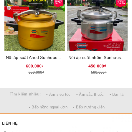
37%
24%
Nồi áp suất nhôm SUNHOUSE SHG9900-06
với thiết kế nhôm
nguyên chất dày dặn, nắp nồi kín khít giúp thức ăn được nấu chín
nhanh chóng dưới nhiệt độ và áp suất cao, vừa nhanh chóng mà
vẫn đảm bảo được yếu tố ngon - dinh dưỡng.
Đặc biệt với chất liệu nhôm nguyên chất được đánh bóng có độ
bền cao và an toàn cho người sử dụng khi nấu ăn.
Nồi áp suất Anod Sunhouse SHA8604, Dung tích 6 Lít, Sử dụng trên bếp ga và bếp hồng ngoại, Không dùng được trên bếp từ
Nồi áp suất nhôm Sunhouse SHG9900-04 - Dung tích 4L, Chất liệu nhôm nguyên chất bền bỉ, an toàn sức khỏe, tay cầm cách nhiệt xuất xứ Việt Nam
600.000₫
450.000₫
950.000₫
590.000₫
Tìm kiếm nhiều:
• Ấm siêu tốc
• Ấm sắc thuốc
• Bàn là
• Bếp hồng ngoại đơn
• Bếp nướng điện
LIÊN HỆ