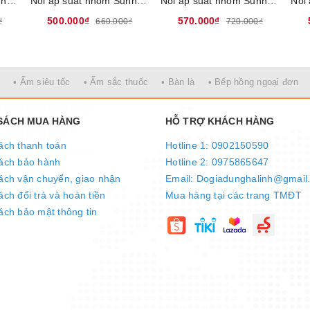
Nồi áp suất nhôm Sunhouse SHG9900-04 - Dung tích 4L, Chất liệu nhôm nguyên chất bền bỉ, an toàn sức khỏe, tay cầm cách nhiệt xuất xứ Việt Nam
Nồi áp suất nhôm Sunhouse SHG9900-05 - Dung tích 5L, Chất liệu nhôm nguyên chất bền bỉ, an toàn sức khỏe, tay cầm cách nhiệt xuất xứ Việt Nam
Nồi áp suất nhôm Sunhouse SHG9900-06 - Dung tích 6L, Chất liệu nhôm nguyên chất bền bỉ, an toàn sức khỏe, tay cầm cách nhiệt xuất xứ Việt Nam
500.000₫
570.000₫
₫
660.000₫
720.000₫
• Ấm siêu tốc
• Ấm sắc thuốc
• Bàn là
• Bếp hồng ngoại đơn
 SÁCH MUA HÀNG
HỖ TRỢ KHÁCH HÀNG
ách thanh toán
Hotline 1: 0902150590
ách bảo hành
Hotline 2: 0975865647
ách vận chuyển, giao nhận
Email: Dogiadunghalinh@gmail
ch đổi trả và hoàn tiền
Mua hàng tại các trang TMĐT
ách bảo mật thông tin