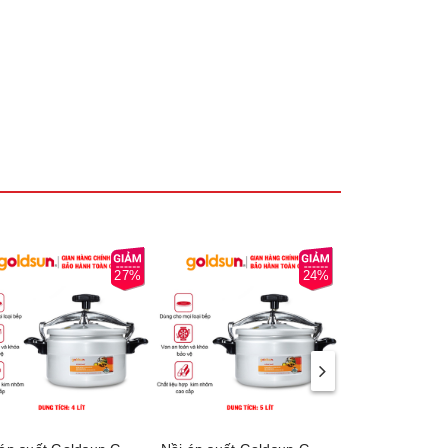
u nhôm
27%
24%