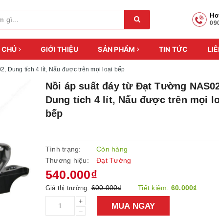
Ho
09
 CHỦ
GIỚI THIỆU
SẢN PHẨM
TIN TỨC
LIÊ
, Dung tích 4 lít, Nấu được trên mọi loại bếp
Nồi áp suất đáy từ Đạt Tường NAS02
Dung tích 4 lít, Nấu được trên mọi l
bếp
Tình trạng:
Còn hàng
Thương hiệu:
Đạt Tường
540.000₫
600.000₫
Tiết kiệm:
60.000₫
Giá thị trường:
+
MUA NGAY
–