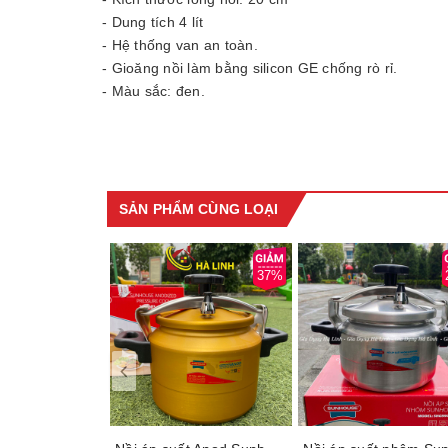
- Dung tích 4 lít
- Hệ thống van an toàn.
- Gioăng nồi làm bằng silicon GE chống rò rỉ.
- Màu sắc: đen.
- Dùng cho bếp ga, bếp từ, bếp hồng ngoại.
Sản phẩm có màu đen sang trọng, phù hợp với nhiề
an toàn, bền bỉ, không bị phai màu hay han gỉ dù sử 
SẢN PHẨM CÙNG LOẠI
37%