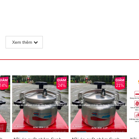
Xem thêm
u không gian bếp đa dạng. Thân và nắp nồi được làm bằng chất liệ
dụng trong thời gian dài.
24%
24%
21%