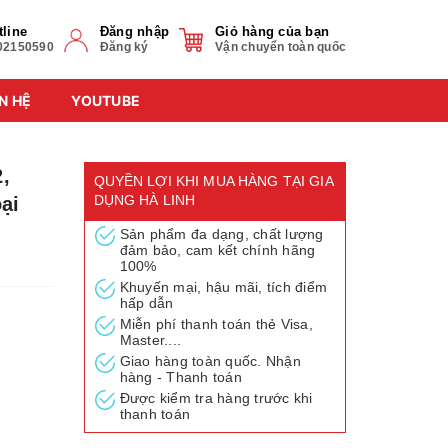
tline
Đăng nhập
Giỏ hàng của bạn
02150590
Đăng ký
Vận chuyển toàn quốc
N HỆ
YOUTUBE
,
QUYỀN LỢI KHI MUA HÀNG TẠI GIA
DỤNG HÀ LINH
oại
Sản phẩm đa dạng, chất lượng
đảm bảo, cam kết chính hãng
100%
Khuyến mại, hậu mãi, tích điểm
hấp dẫn
Miễn phí thanh toán thẻ Visa,
Master....
Giao hàng toàn quốc. Nhận
hàng - Thanh toán
Được kiểm tra hàng trước khi
thanh toán