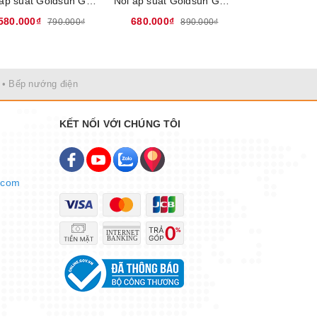
Nồi áp suất Goldsun GPC1930-04IH - Chất liệu hợp kim nhôm, Dung tích 4 Lít, Đáy từ dùng trên mọi loại bếp
Nồi áp suất Goldsun GPC1930-05IH - Chất liệu hợp kim nhôm, Dung tích 5 Lít, Đáy từ dùng trên mọi loại bếp
580.000₫
680.000₫
749.000₫
790.000₫
890.000₫
• Bếp nướng điện
KẾT NỐI VỚI CHÚNG TÔI
.com