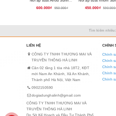
Nồi áp suất Anod Sunhouse SHA8604, Dung tích 6 Lít, Sử dụng trên bếp ga và bếp hồng ngoại, Không dùng được trên bếp từ
600.000₫
450.000₫
950.000₫
590.000
Tìm kiếm nhiều:
LIÊN HỆ
CHÍNH
CÔNG TY TNHH THƯƠNG MẠI VÀ
Chính s
TRUYỀN THÔNG HÀ LINH
Chính s
Chính s
Căn 02 tầng 1 tòa nhà 18T2, KĐT
Chính sá
mới Nam An Khánh, Xã An Khánh,
Chính s
Thành phố Hà Nội, Việt Nam
0902150590
dogiadunghalinh@gmail.com
CÔNG TY TNHH THƯƠNG MẠI VÀ
TRUYỀN THÔNG HÀ LINH
Do Sở Kế Hoạch và Đầu Tư Thành Phố